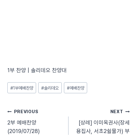
1부 찬양 | 솔리데오 찬양대
Post
#
1부예배찬양
#
솔리데오
#
예배찬양
Tags:
글
PREVIOUS
NEXT
2부 예배찬양
[상례] 이미옥권사(장세
탐
(2019/07/28)
용집사, 서초2쉴물가) 부