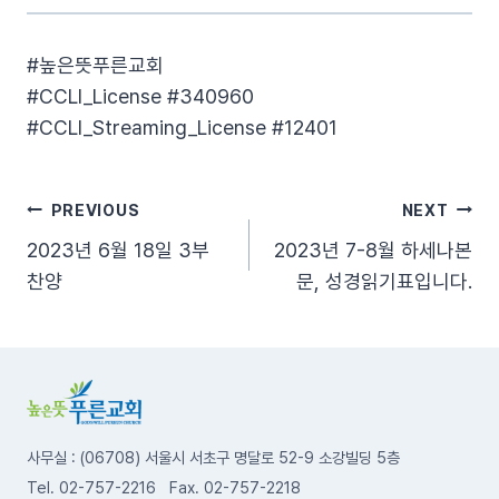
#높은뜻푸른교회​
#CCLI_License​ #340960​
#CCLI_Streaming_License​ #12401
글
PREVIOUS
NEXT
2023년 6월 18일 3부
2023년 7-8월 하세나본
탐
찬양
문, 성경읽기표입니다.
색
사무실 : (06708) 서울시 서초구 명달로 52-9 소강빌딩 5층
Tel. 02-757-2216 Fax. 02-757-2218