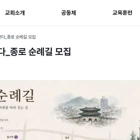
교회소개
공동체
교육훈련
걷다_종로 순례길 모집
다_종로 순례길 모집