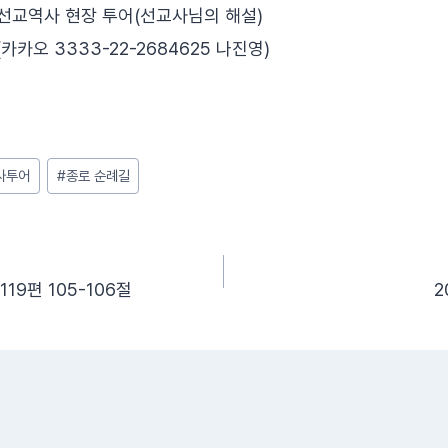
기 선교역사 현장 투어(선교사님의 해설)
원(카카오 3333-22-2684625 나진영)
사투어
#
종로 순례길
 119편 105-106절
2