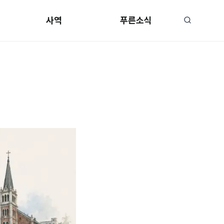
사역
푸른소식