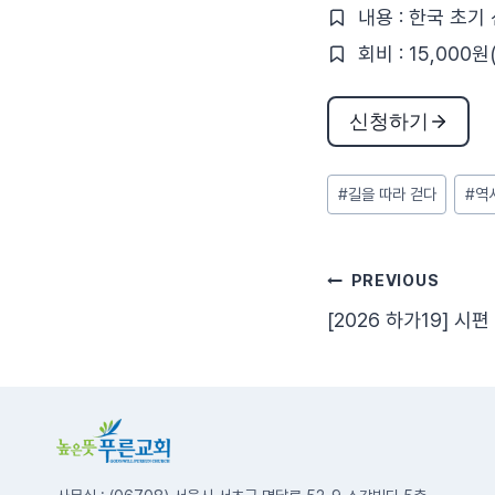
내용 : 한국 초
회비 : 15,000
신청하기
Post
#
길을 따라 걷다
#
역
Tags:
글
PREVIOUS
[2026 하가19] 시편
탐
색