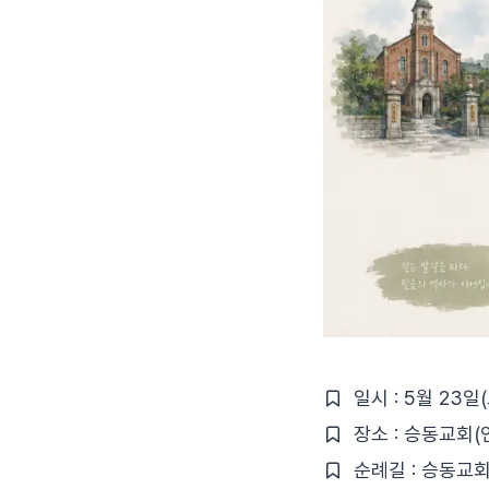
일시 : 5월 23일(
장소 : 승동교회(
순례길 : 승동교회