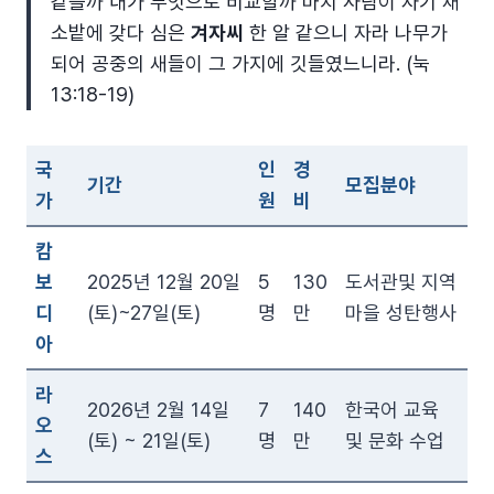
같을까 내가 무엇으로 비교할까 마치 사람이 자기 채
소밭에 갖다 심은
겨자씨
한 알 같으니 자라 나무가
되어 공중의 새들이 그 가지에 깃들였느니라. (눅
13:18-19)
국
인
경
기간
모집분야
가
원
비
캄
보
2025년 12월 20일
5
130
도서관및 지역
디
(토)~27일(토)
명
만
마을 성탄행사
아
라
2026년 2월 14일
7
140
한국어 교육
오
(토) ~ 21일(토)
명
만
및 문화 수업
스