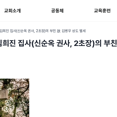
교회소개
공동체
교육훈련
 김희진 집사(신순옥 권사, 2초장)의 부친 故 김병우 성도 별세
김희진 집사(신순옥 권사, 2초장)의 부