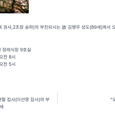
 권사,2초장 송파)의 부친되시는 故 김병우 성도(89세)께서 
원 장례식장 9호실
) 오전 8시
) 오전 5시
현철 집사(이선영 집사)의 부
“
별세