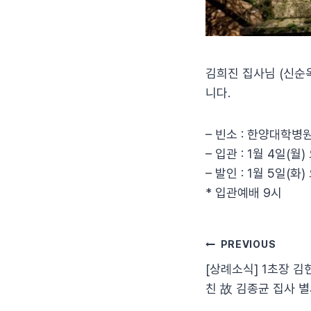
김희진 집사님 (신순옥
니다.
– 빈소 : 한양대학병
– 입관 : 1월 4일(월
– 발인 : 1월 5일(화
* 입관예배 9시
글
PREVIOUS
[상례소식] 1초장 김
탐
친 故 김종균 집사 