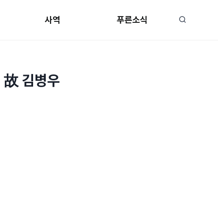
사역
푸른소식
친 故 김병우