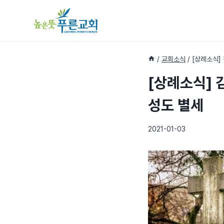
Skip
to
content
/
교회소식
/
[상례소식]
[상례소식] 
성도 별세
2021-01-03