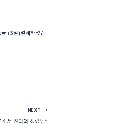
오늘 (3일)별세하셨습
NEXT
오소서 진리의 성령님”