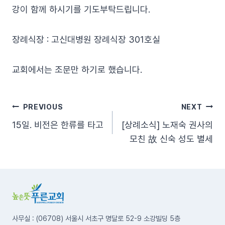
강이 함께 하시기를 기도부탁드립니다.
장례식장 : 고신대병원 장례식장 301호실
교회에서는 조문만 하기로 했습니다.
글
PREVIOUS
NEXT
15일. 비전은 한류를 타고
[상례소식] 노재숙 권사의
탐
모친 故 신숙 성도 별세
색
사무실 : (06708) 서울시 서초구 명달로 52-9 소강빌딩 5층