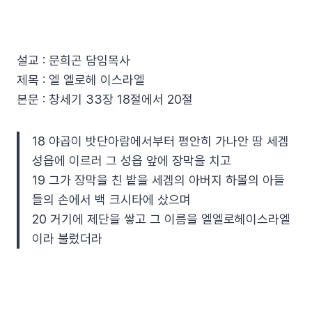
설교 : 문희곤 담임목사
제목 : 엘 엘로헤 이스라엘
본문 : 창세기 33장 18절에서 20절
18 야곱이 밧단아람에서부터 평안히 가나안 땅 세겜
성읍에 이르러 그 성읍 앞에 장막을 치고
19 그가 장막을 친 밭을 세겜의 아버지 하몰의 아들
들의 손에서 백 크시타에 샀으며
20 거기에 제단을 쌓고 그 이름을 엘엘로헤이스라엘
이라 불렀더라