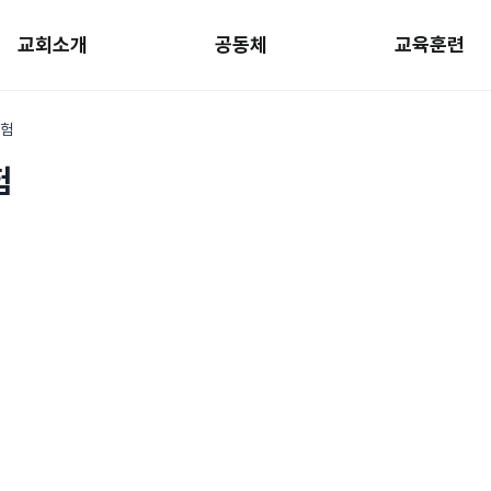
교회소개
공동체
교육훈련
시험
험