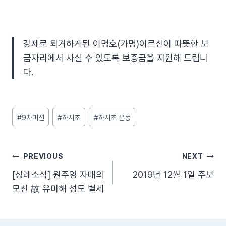
강제로 퇴거하게된 이명호(가명)어르신이 따뜻한 보
금자리에서 사실 수 있도록 보증금을 지원해 드립니
다.
Post
#
9차미션
#
하시조
#
하시조 운동
Tags:
글
PREVIOUS
NEXT
[상례소식] 원주영 자매의
2019년 12월 1일 주보
탐
모친 故 유미해 성도 별세
색