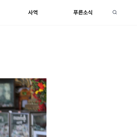
사역
푸른소식