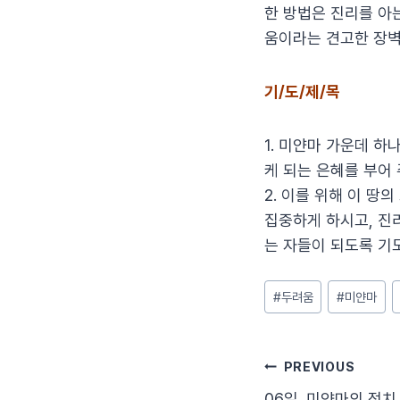
한 방법은 진리를 아
움이라는 견고한 장벽
기/도/제/목
1. 미얀마 가운데 
케 되는 은혜를 부어
2. 이를 위해 이 
집중하게 하시고, 진
는 자들이 되도록 기
Post
#
두려움
#
미얀마
Tags:
글
PREVIOUS
06일. 미얀마의 정치