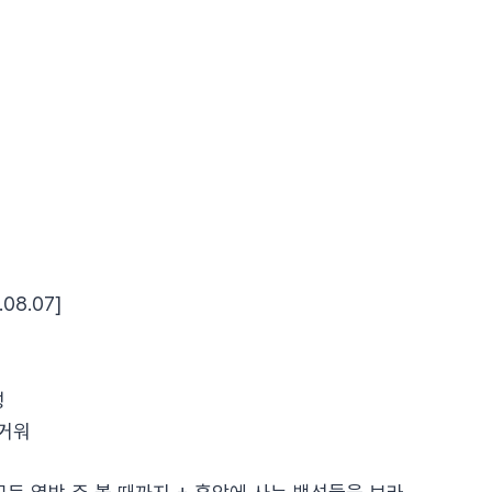
.08.07]
성
즐거워