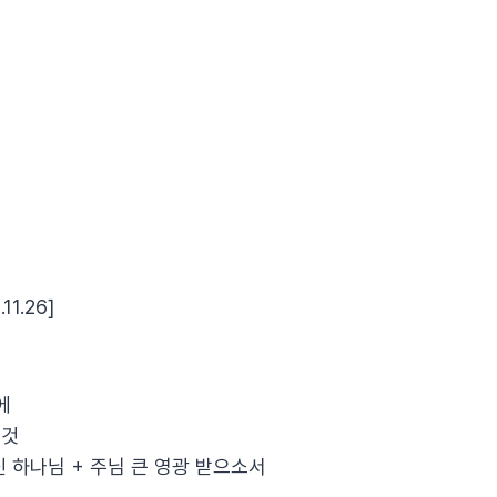
.11.26]
에
 것
하신 하나님 + 주님 큰 영광 받으소서