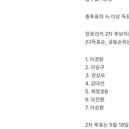
총투표의 ⅔ 이상 득
장로선거 2차 후보자
(다득표순, 공동순위
1. 이경원
2. 이승구
3. 권상오
4. 김대선
5. 채정호B
6. 오진환
7. 이승환
2차 투표는 5월 18일