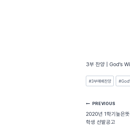
3부 찬양 | God’s Wi
Post
#
3부예배찬양
#
God’
Tags:
글
PREVIOUS
2020년 1학기높은
탐
학생 선발공고